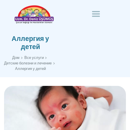
ДОМАШНЯЯ СТРАНИЦА
ГОМЕОПАТИЯ В
СПЕЦИАЛИСТ ДОКТОР DENIZ ÜŞÜMÜŞ
ПЕДИАТРИЧЕСКИХ
Специалист по здоровью и болезням детей
ЗАБОЛЕВАНИЯХ
Аллергия у
ОБО МНЕ
детей
КОММУНИКАЦИЯ
Дом
Все услуги
Детские болезни и лечение
РУССКИЙ
Аллергия у детей