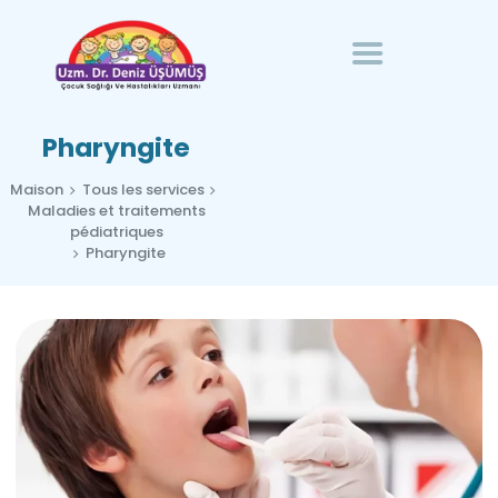
PAGE D'ACCUEIL
HOMÉOPATHIE DANS
SPÉCIALISTE DR. LA MER EST FROIDE
LES MALADIES
Spécialiste de la santé et des maladies infantiles
PÉDIATRIQUES
Pharyngite
SUR MOI
Maison
Tous les services
COMMUNICATION
Maladies et traitements
pédiatriques
Pharyngite
FRANÇAIS