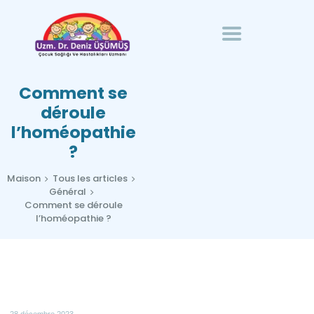
PAGE D'ACCUEIL
HOMÉOPATHIE DANS
SPÉCIALISTE DR. LA MER EST FROIDE
LES MALADIES
Spécialiste de la santé et des maladies infantiles
PÉDIATRIQUES
Comment se
SUR MOI
déroule
l’homéopathie
COMMUNICATION
?
FRANÇAIS
Maison
Tous les articles
Général
Comment se déroule
l’homéopathie ?