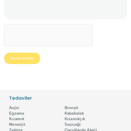
Mesajı Gönder
Tedaviler
Anjin
Bronşit
Egzama
Kabakulak
Kızamık
Kızamıkçık
Menenjit
Suçiçeği
Zatürre
Çocuklarda Alerji