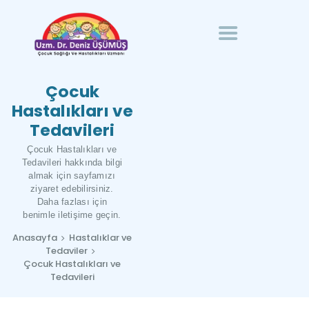
ANASAYFA
ÇOCUK
UZM. DR. DENIZ ÜŞÜMÜŞ
HASTALIKLARINDA
Çocuk Sağlığı ve Hastalıkları Uzmanı
HOMEOPATI
Çocuk
HAKKIMDA
Hastalıkları ve
Tedavileri
İLETIŞIM
TÜRKÇE
Çocuk Hastalıkları ve
Tedavileri hakkında bilgi
almak için sayfamızı
ziyaret edebilirsiniz.
Daha fazlası için
benimle iletişime geçin.
Anasayfa
Hastalıklar ve
Tedaviler
Çocuk Hastalıkları ve
Tedavileri