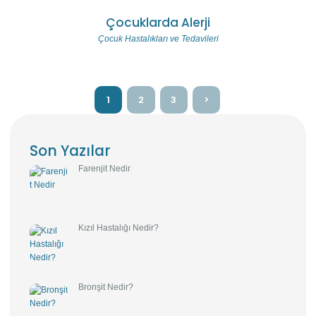
Çocuklarda Alerji
Çocuk Hastalıkları ve Tedavileri
Gönderi
sayfalandırması
SAYFA
1
SAYFA
2
SAYFA
3
>
Son Yazılar
Farenjit Nedir
Kızıl Hastalığı Nedir?
Bronşit Nedir?