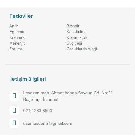
Tedaviler
Anjin
Bronşit
Egzama
Kabakulak
Kızamık
Kızamıkçık
Menenjit
Suçiçeği
Zatürre
Çocuklarda Alerji
İletişim Bilgileri
Levazım mah. Ahmet Adnan Saygun Cd. No:21
Beşiktaş - İstanbul
0212 263 6500
usumusdeniz@gmail.com