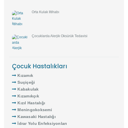
Orta Kulak İltihabı
Çocuklarda Alerjik Öksürük Tedavisi
Çocuk Hastalıkları
Kızamık
Suçiçeği
Kabakulak
Kızamıkçık
Kızıl Hastalığı
Meningokoksemi
Kawasaki Hastalığı
İdrar Yolu Enfeksiyonları