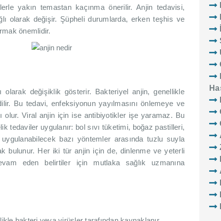
erle yakın temastan kaçınma önerilir. Anjin tedavisi,
ı olarak değişir. Şüpheli durumlarda, erken teşhis ve
rmak önemlidir.
Has
 olarak değişiklik gösterir. Bakteriyel anjin, genellikle
i edilir. Bu tedavi, enfeksiyonun yayılmasını önlemeye ve
lur. Viral anjin için ise antibiyotikler işe yaramaz. Bu
tedaviler uygulanır: bol sıvı tüketimi, boğaz pastilleri,
vde uygulanabilecek bazı yöntemler arasında tuzlu suyla
ulunur. Her iki tür anjin için de, dinlenme ve yeterli
devam eden belirtiler için mutlaka sağlık uzmanına
llikle bakteri veya virüsler tarafından kaynaklanır.