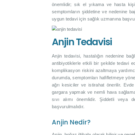
önemlidir; sık el yıkama ve hasta kişil
semptomların şiddetine ve nedenine bağl
uygun tedavi için sağlık uzmanına başvu
Anjin Tedavisi
Anjin tedavisi, hastalığın nedenine bağlı
antibiyotiklerle etkili bir şekilde tedav
komplikasyon riskini azaltmaya yardımcı o
durumda, semptomları hafifletmeye yönelik 
ağrı kesiciler ve istirahat önerilir. E
gargara yapmak ve nemli hava sağlamak b
sıvı alımı önemlidir. Şiddetli veya 
başvurulmalıdır.
Anjin Nedir?
Anjin, boğaz iltihabı olarak bilinir ve gene