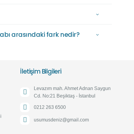
habı arasındaki fark nedir?
İletişim Bilgileri
Levazım mah. Ahmet Adnan Saygun
Cd. No:21 Beşiktaş - İstanbul
0212 263 6500
i
usumusdeniz@gmail.com