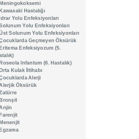
Meningokoksemi
Kawasaki Hastalığı
İdrar Yolu Enfeksiyonları
Solunum Yolu Enfeksiyonları
Üst Solunum Yolu Enfeksiyonları
Çocuklarda Geçmeyen Öksürük
Eritema Enfeksiyozum (5.
talık)
Roseola Infantum (6. Hastalık)
Orta Kulak İltihabı
Çocuklarda Alerji
Alerjik Öksürük
Zatürre
Bronşit
Anjin
Farenjit
Menenjit
Egzama