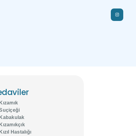
edaviler
Kızamık
Suçiçeği
Kabakulak
Kızamıkçık
Kızıl Hastalığı