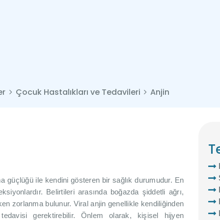
ANASAYFA
ÇOCUK
UZM. DR. DENIZ ÜŞÜMÜŞ
Çocuk Sağlığı ve Hastalıkları Uzmanı
HASTALIKLARINDA
HOMEOPATI
er
Çocuk Hastalıkları ve Tedavileri
Anjin
HAKKIMDA
İLETIŞIM
T
TÜRKÇE
ma güçlüğü ile kendini gösteren bir sağlık durumudur. En
siyonlardır. Belirtileri arasında boğazda şiddetli ağrı,
en zorlanma bulunur. Viral anjin genellikle kendiliğinden
tedavisi gerektirebilir. Önlem olarak, kişisel hijyen