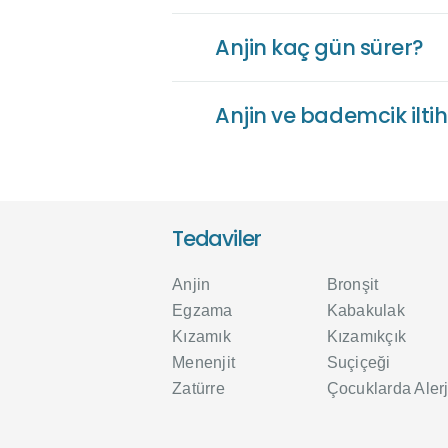
Anjin kaç gün sürer?
Anjin ve bademcik ilti
Tedaviler
Anjin
Bronşit
Egzama
Kabakulak
Kızamık
Kızamıkçık
Menenjit
Suçiçeği
Zatürre
Çocuklarda Alerj