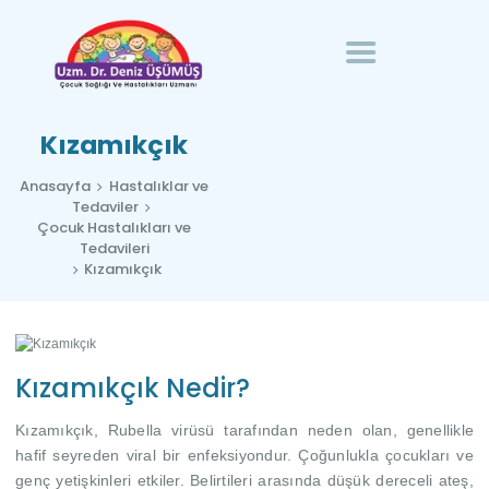
ANASAYFA
ÇOCUK
UZM. DR. DENIZ ÜŞÜMÜŞ
HASTALIKLARINDA
Çocuk Sağlığı ve Hastalıkları Uzmanı
HOMEOPATI
Kızamıkçık
HAKKIMDA
Anasayfa
Hastalıklar ve
İLETIŞIM
Tedaviler
Çocuk Hastalıkları ve
TÜRKÇE
Tedavileri
Kızamıkçık
Kızamıkçık Nedir?
Kızamıkçık, Rubella virüsü tarafından neden olan, genellikle
hafif seyreden viral bir enfeksiyondur. Çoğunlukla çocukları ve
genç yetişkinleri etkiler. Belirtileri arasında düşük dereceli ateş,