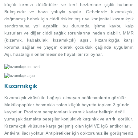
küçük kırmızı döküntüler ve lenf bezlerinde şişlik bulunur.
Bulaşıcıdır ve hava yoluyla yayılır. Gebelerde kızamıkçık,
doğmamış bebek için ciddi riskler taşır ve konjenital kızamıkçık
sendromuna yol açabilir, bu durumda işitme kaybı, kalp
kusurları ve diğer ciddi sağlık sorunlarına neden olabilir. MMR
(kızamık, kabakulak, kızamıkçık) aşısı, kızamıkçığa karşı
koruma sağlar ve yaygın olarak çocukluk çağında uygulanır.
Aşı, hastalığın önlenmesinde hayati bir rol oynar.
Kızamıkçık
Kızamıkçık virüsü ile bağışık olmayan adölesanlarda görülür.
Makülopapüler basmakla solan küçük boyutta toplam 3 günde
kaybolur. Prodrom semptomları kızamık kadar belirgin değil
yumuşak damakta peteşiler konjuktivit kırgınlık ve artrit görülür.
Kızamıkçık virüsüne karşı gelişmiş olan IgM VE IgG antikorları.
Antiviral ilacı yoktur. Antipiretikler için doktorunuz ile görüşmeniz