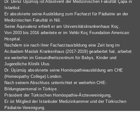
Dr. Deniz Üşümüş ist Absolvent der Medizinischen Fakultät Çapa in
Istanbul.
Er absolvierte seine Ausbildung zum Facharzt für Pädiatrie an der
Medizinischen Fakultät in Niš.
Seine Äquivalenz erhielt er am Universitätskrankenhaus Koç.
Von 2003 bis 2016 arbeitete er im Vehbi Koç Foundation American
Hospital.
Nachdem sie nach ihrer Facharztausbildung eine Zeit lang im
Acıbadem Maslak Krankenhaus (2017-2019) gearbeitet hat, arbeitet
sie weiterhin im Gesundheitszentrum für Babys, Kinder und
Jugendliche Klinilk Ulus.
Dr. Üşümüş absolvierte seine Homöopathieausbildung am CHE
(Homeopathy College) London.
Nach seinem Abschluss unterrichtet er weiterhin CHE-
Bildungspersonal in Türkiye.
Präsident der Türkischen Homöopathie-Ärztevereinigung,
Er ist Mitglied der Istanbuler Medizinkammer und der Türkischen
Pädiatrie-Vereinigung.