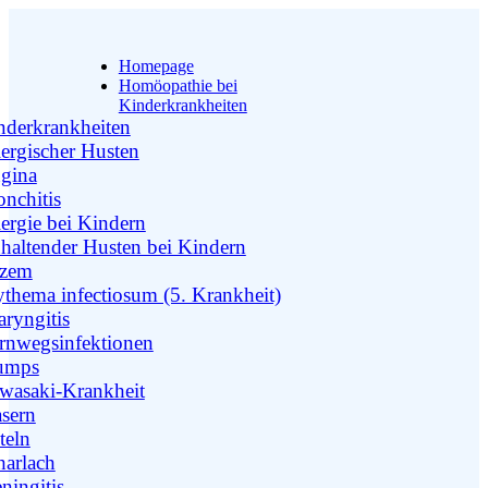
Homepage
Homöopathie bei
Kinderkrankheiten
nderkrankheiten
lergischer Husten
gina
onchitis
lergie bei Kindern
haltender Husten bei Kindern
zem
ythema infectiosum (5. Krankheit)
aryngitis
rnwegsinfektionen
umps
wasaki-Krankheit
sern
teln
harlach
ningitis