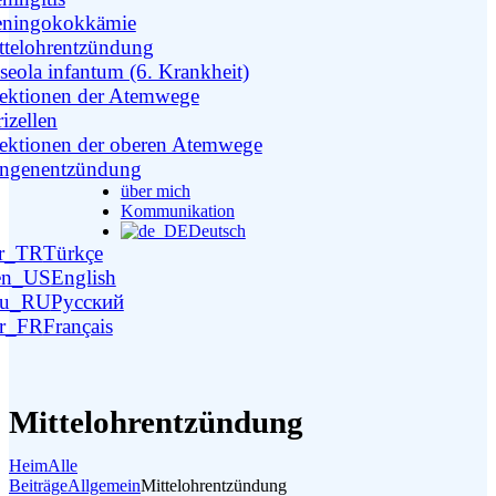
ningokokkämie
ttelohrentzündung
seola infantum (6. Krankheit)
fektionen der Atemwege
izellen
fektionen der oberen Atemwege
ngenentzündung
über mich
Kommunikation
Deutsch
Türkçe
English
Русский
Français
Mittelohrentzündung
Heim
Alle
Beiträge
Allgemein
Mittelohrentzündung