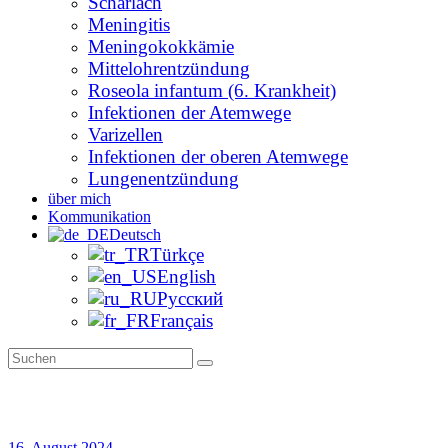
Scharlach
Meningitis
Meningokokkämie
Mittelohrentzündung
Roseola infantum (6. Krankheit)
Infektionen der Atemwege
Varizellen
Infektionen der oberen Atemwege
Lungenentzündung
über mich
Kommunikation
Deutsch
Türkçe
English
Русский
Français
16. August 2024