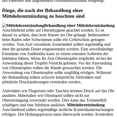
des Patienten und allgemeinem Gesundheitszustand festgelegt.
Dinge, die nach der Behandlung einer
Mittelohrentzündung zu beachten sind
Behandlung einer Mittelohrentzündung
Anschließend sollte auf Ohrenhygiene geachtet werden. Es ist
darauf zu achten, dass kein Wasser ins Ohr gelangt. Insbesondere
beim Baden oder Schwimmen sollte ein Gehörschutz getragen
werden. Vom Arzt verordnete Arzneimittel sollten regelmäßig und
über die gesamte Dauer eingenommen werden. Eine unvollständige
Einnahme von Antibiotika kann zu einem erneuten Auftreten der
Infektion führen. Wenn Ihr Arzt Ohrentropfen empfiehlt, ist bei der
Anwendung dieser Tropfen Vorsicht geboten. Vor der Anwendung
von Ohrentropfen sollten die Hände gewaschen werden. Die
Anwendung von Ohrentropfen sollte sorgfältig erfolgen. Während
der Behandlung sollten schwere körperliche Aktivitäten und
plötzliche Druckänderungen vermieden werden.
Aktivitäten wie Flugreisen oder Tauchen können Druck auf das Ohr
ausüben. Materialien wie Ohrstöpsel sollten nicht zur
Ohrenreinigung verwendet werden. Dies kann das Trommelfell
schädigen und eine Infektion auslösen.
Mittelohrentzündung
Anschließend sollten regelmäßige ärztliche Kontrolluntersuchungen
erfolgen. Der Heilungsprozess muss überwacht werden. Kontrollen