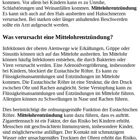
kommen. Vor allem bei Kindern kann es zu Unruhe,
Schlafstörungen und Weinanfällen kommen.
Mittelohrentzündung
Es kann sich auch auf den Hals ausbreiten und Halsschmerzen
verursachen. Bei starken oder länger anhaltenden Beschwerden
sollte ein Arzt aufgesucht werden.
Was verursacht eine Mittelohrentzündung?
Infektionen der oberen Atemwege wie Erkältungen, Grippe oder
Sinusitis können sich auf das Mittelohr ausbreiten. Im Mittelohr
können häufig Infektionen entstehen, die durch Bakterien oder
Viren verursacht werden. Eine Adenoidvergrößerung, insbesondere
bei Kindern, blockiert die Eustachische Röhre. Es kann zu
Flüssigkeitsansammlungen und Entzündungen im Mittelohr
kommen. Die Eustachische Röhre ist eine Struktur, die den Druck
zwischen Ohr und Rachen ausgleicht. Seine Verstopfung kann zu
Flüssigkeitsansammlungen und Entzündungen im Mittelohr führen.
Allergien können zu Schwellungen in Nase und Rachen führen.
Dies beeinträchtigt die ordnungsgemäße Funktion der Eustachischen
Röhre.
Mittelohrentzündung
kann dazu führen, dass es auftritt.
Zigarettenrauch ist ein Faktor, der das Risiko bei Kindern erhöht.
Menschen mit geschwächtem Immunsystem, insbesondere Kinder,
sind möglicherweise anfälliger. Der Kontakt mit schmutzigem
Wasser oder unsachgemäßes Trocknen der Ohren erhöht das Risiko,