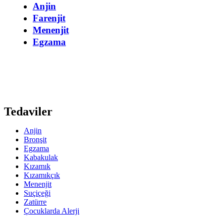
Anjin
Farenjit
Menenjit
Egzama
Tedaviler
Anjin
Bronşit
Egzama
Kabakulak
Kızamık
Kızamıkçık
Menenjit
Suçiçeği
Zatürre
Çocuklarda Alerji