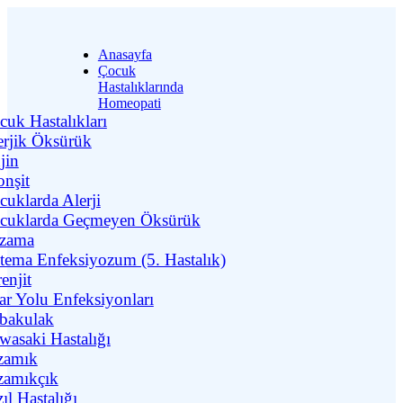
Anasayfa
Çocuk
Hastalıklarında
Homeopati
cuk Hastalıkları
erjik Öksürük
jin
onşit
cuklarda Alerji
cuklarda Geçmeyen Öksürük
zama
itema Enfeksiyozum (5. Hastalık)
enjit
rar Yolu Enfeksiyonları
bakulak
wasaki Hastalığı
zamık
zamıkçık
ıl Hastalığı