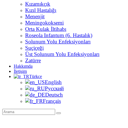
Kızamıkçık
Kızıl Hastalığı
Menenjit
Meningokoksemi
Orta Kulak İltihabı
Roseola Infantum (6. Hastalık)
Solunum Yolu Enfeksiyonları
Suçiçeği
Üst Solunum Yolu Enfeksiyonları
Zatürre
Hakkımda
İletişim
Türkçe
English
Русский
Deutsch
Français