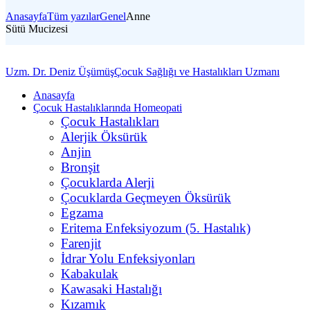
Anasayfa
Tüm yazılar
Genel
Anne
Sütü Mucizesi
Uzm. Dr. Deniz Üşümüş
Çocuk Sağlığı ve Hastalıkları Uzmanı
Anasayfa
Çocuk Hastalıklarında Homeopati
Çocuk Hastalıkları
Alerjik Öksürük
Anjin
Bronşit
Çocuklarda Alerji
Çocuklarda Geçmeyen Öksürük
Egzama
Eritema Enfeksiyozum (5. Hastalık)
Farenjit
İdrar Yolu Enfeksiyonları
Kabakulak
Kawasaki Hastalığı
Kızamık