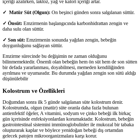
içeriği azalırken, laktoz, yağ ve kalori içeriği artar.
✓ Matür Süt (Olgun):
On beşinci günden sonra salgılanan süttür.
✓ Önsüt:
Emzirmenin başlangıcında karbonhidrattan zengin ve
daha sulu olan süttür.
✓ Son süt:
Emzirmenin sonunda yağdan zengin, bebeğin
doygunluğunu sağlayan süttür.
Emzirme sürecinde bu değişimin ne zaman olduğunu
bilinmemektedir. Önemli olan bebeğin hem ön süt hem de son sütten
bir defada yararlanması, doyabilmesi, memeden kendiliğinden
ayrılması ve uyumasıdır. Bu durumda yağdan zengin son sütü aldığı
düşünülebilir
Kolostrum ve Özellikleri
Doğumdan sonra ilk 5 günde salgılanan süte kolostrum denir.
Kolostrumda, olgun (matür) süte oranla daha fazla bulunan
antienfektif öğeler, A vitamini, sodyum ve çinko bebeği ilk birkaç
gün içerisinde enfeksiyonlardan korumaktadır. Kolostrum, bebeğin
gastrointestinal sistemini immünoglobulinler ile mukozal bir tabaka
oluşturarak kaplar ve böylece yenidoğan bebeği dış ortamdan
gelecek patojen mikroorganizmalara karşı korur.