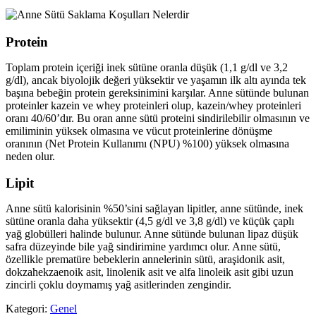
Protein
Toplam protein içeriği inek sütüne oranla düşük (1,1 g/dl ve 3,2
g/dl), ancak biyolojik değeri yüksektir ve yaşamın ilk altı ayında tek
başına bebeğin protein gereksinimini karşılar. Anne sütünde bulunan
proteinler kazein ve whey proteinleri olup, kazein/whey proteinleri
oranı 40/60’dır. Bu oran anne sütü proteini sindirilebilir olmasının ve
emiliminin yüksek olmasına ve vücut proteinlerine dönüşme
oranının (Net Protein Kullanımı (NPU) %100) yüksek olmasına
neden olur.
Lipit
Anne sütü kalorisinin %50’sini sağlayan lipitler, anne sütünde, inek
sütüne oranla daha yüksektir (4,5 g/dl ve 3,8 g/dl) ve küçük çaplı
yağ globülleri halinde bulunur. Anne sütünde bulunan lipaz düşük
safra düzeyinde bile yağ sindirimine yardımcı olur. Anne sütü,
özellikle prematüre bebeklerin annelerinin sütü, araşidonik asit,
dokzahekzaenoik asit, linolenik asit ve alfa linoleik asit gibi uzun
zincirli çoklu doymamış yağ asitlerinden zengindir.
Kategori:
Genel