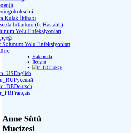
nenjit
ningokoksemi
a Kulak İltihabı
seola Infantum (6. Hastalık)
lunum Yolu Enfeksiyonları
çiçeği
t Solunum Yolu Enfeksiyonları
türre
Hakkımda
İletişim
Türkçe
English
Русский
Deutsch
Français
Anne Sütü
Mucizesi